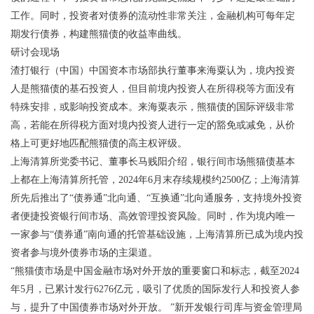
工作。同时，投资者对债券的流动性非常关注，金融机构可每年定
期发行债券，构建熊猫债的收益率曲线。
研讨会现场
渣打银行（中国）中国资本市场部执行董事来海粟认为，境内投资
人是熊猫债的基石投资人，但目前境内投资人在所得税等方面没有
特殊安排，或影响投资成本。来海粟表示，熊猫债的国际评级非常
高，若能在所得税方面对境内投资人进行一定的豁免或减免，从价
格上可更好地匹配熊猫债的高主权评级。
上海清算所党委书记、董事长马贱阳介绍，银行间市场熊猫债基本
上都在上海清算所托管，2024年6月末存续规模约2500亿；上海清算
所先后推出了“债券通”北向通、“互换通”北向通服务，支持境外投资
者便捷投资银行间市场、高效管理投资风险。同时，作为境内唯一
一家参与“债券通”南向通的托管基础设施，上海清算所已成为境内投
资者参与境外债券市场的主渠道。
“熊猫债市场是中国金融市场对外开放的重要窗口和标志，截至2024
年5月，已累计发行6276亿元，吸引了优质的国际发行人和投资人参
与，提升了中国债券市场对外开放。 ”新开发银行司库与资金管理局