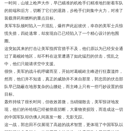
一时间，山坡上枪声大作，早已瞄准的机枪手们精准地扫射着车队
的前端和后方，切断了它们的退路，步枪手们则集中火力，对准了
装载弹药和燃料的重点目标。
美军车队顿时陷入一片混乱，爆炸声此起彼伏，幸存的美军士兵惊
慌失措，四处逃窜，却发现自己已经陷入了一个精心设计的包围
圈。
这突如其来的打击让美军指挥官措手不及，他们原以为已经安全通
过了葛岘岭地区，却不料在这里遭遇了如此猛烈的伏击，慌乱之
中，他们只能请求空中支援。
很快，美军的战斗机呼啸而至，开始对葛岘岭主峰进行狂轰滥炸，
然而，他们并不知道，真正的威胁并不来自那里，郭忠田的伏击部
队早已隐蔽在地形复杂的山腰处，而主峰上只有一些巧妙设置的假
目标。
轰炸持续了很长时间，但收效甚微，当硝烟散去，美军惊讶地发
现，他们的补给线已经被彻底切断，大量物资损毁，而造成这一切
的中国军队却仿佛人间蒸发一般，无影无踪。
这一战，郭忠田不仅展现了高超的战术智慧，更体现了中国军队以