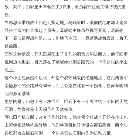
敌，其中，由郭忠田率领的尖刀2排，肩负着守住最关键防线的重
任。
当郭忠田带领战士们赶到指定地点葛岘岭时，眼前的地形却让这位
经验丰富的排长皱起了眉头，葛岘岭主峰虽然视野开阔，居高临
下，看似是理想的阻击点，但地形突兀，一旦遭遇敌机轰炸，将无
处躲藏。
面对这种情况，郭忠田展现出了非凡的洞察力和决断力，他仔细审
视周边地形后，目光落在了葛岘岭北侧公路旁的一个不起眼的小山
包上。
这个小山包虽然不起眼，却是个易守难攻的绝佳地点，它距离美军
南撤必经的公路只有50米，而且公路在此有一个拐弯，任何车辆到
此都必须减速。
更妙的是，山包上有一块巨石，巨石下有一个可容纳一个班的天然
石洞，简直就是上天赐予的天然掩体。
郭忠田当机立断，改变了作战计划，他带领全排战士开始在小山包
上紧锣密鼓地构筑阵地，他们将重机枪阵地设在巨石附近，两个步
兵班部署在巨石两侧，一个步兵班在石洞内作为机动力量。