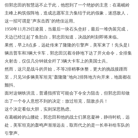
但郭忠田的智慧远不止于此，他想到了一个绝妙的主意：在葛岘岭
主峰上构筑假阵地，造成志愿军主力集结于此的假象，迷惑敌人，
这一招可谓是"声东击西"的绝佳运用。
1950年11月29日凌晨，当最后一块石头垒好，最后一堆伪装完成，
天边已经泛起了鱼肚白，郭忠田知道，决战的时刻即将来临。
果然，早上8点多，远处传来了隆隆的引擎声，美军来了！先头是1
辆吉普车和3辆大卡车，郭忠田沉着冷静地下达了开火命令，全排集
火射击，仅仅几分钟就全歼了3辆大卡车上的美国士兵。
然而，这只是战斗的开始，不等2排稍事休整，更大的挑战接踵而
至，只见50多辆美军坦克"轰隆隆"地向2排阵地方向开来，地面都在
颤抖。
面对这钢铁洪流，普通指挥官可能会下令全力阻击，但郭忠田却做
出了一个令人意想不到的决定：放过坦克，阻敌步兵！
这个决定看似大胆，实则深思熟虑。
在葛岘岭的山腰处，郭忠田和他的战士们屏息凝神，静待时机，远
处，美军坦克的轰鸣声渐渐远去，取而代之的是一长串补给车队的
引擎声。