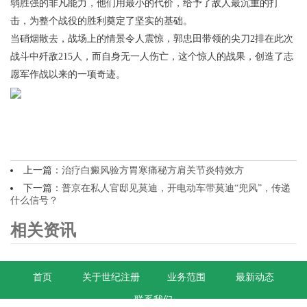
弱胜强的非凡能力，他们用最小的代价，给予了敌人最沉重的打
击，为整个战役的胜利奠定了坚实的基础。
当硝烟散去，战场上的情景令人震惊，郭忠田带领的尖刀2排在此次
战斗中歼敌215人，而自身无一人伤亡，这个惊人的战果，创造了志
愿军作战以来的一项奇迹。
上一篇：
治疗白癜风验方胃寒痛秘方肩关节炎特效方
下一篇：
普京在私人官邸见莫迪，开电动车带莫迪“兜风”，传递
什么信号？
相关资讯
首页
关于世纪注册
业务范围
最新动态
联系我们