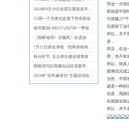
而这一次他
2024年8月19日全国主要批发市场核桃价格行情
那就是中国绝
☝🏻用一个宜家信盘塞下所有彩妆
可搭载277
但是除了这
银邦股份(300337)2025年一季报简析: 增收不增利, 公司应收账款体量较大
所以，关于
《国家地理》没骗我！走进油画里的绝美海滩🏖️
道，
7月12日基金净值：招商添裕纯债A最新净值1.1781，涨0.03%
而且，在这
西，也不知
秋分时节, 五点养生建议请查收
所以，很多
斯朗尼玛任西藏自治区党委常委、统战部部长
面测试完成
2024年“全民健身日”主题活动在京举行 盛李豪、黄雨婷现身奥体
当然，中国
器是一样的
但是，我国
在我国全面
所以，并不