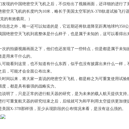
们发现的中国绝密空天飞机之后，不仅给出了视频画面，还详细的进行了
密空天飞机的长度约为10米，略长于美国太空军的X-37B轨道试验飞行器（美国
千克的有效载荷。）
些信息之外，唯一还可以知道的是，它近期还将轨道降至距离地球约350
我国绝密空天飞机到底整体是什么样子，也是属于未知的，这可以看得出
一次的拍摄视频画面之下，他们也还发现了一些特点，但是都是属于未知的
道是用来干什么的。
人可能看到这里，也不知道有什么东西，似乎也没有披露出来什么一样，
之后，可能才会全面公布出来。
长时间以来，将大家一直说的绝密空天飞机，都是称之为可重复使用试验航
强度，都是具有极强的战略实力。
也说明了，只是正常的进行航天器的研究，是为未来的载人航天提供支持
进行可重复航天器的研究结束之后，后续就可为和平利用太空提供更加便
是美国X-37B那样强，至少从现阶段的公布情况来看，是没有这么强的。