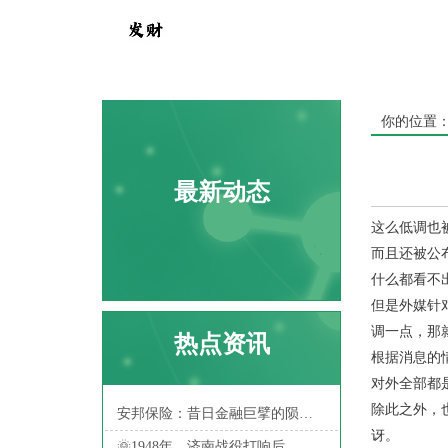
你的位置
最新动态
这么低调也
而且还被公
什么都看不
但是外媒针
调一点，那
热点资讯
根据消息的
对外全部都
除此之外，
安邦保险：昔日金融巨擘的陨落之路
讶。
🌞1948年，济南战役打响后，蒋介石心腹爱将王耀武化装出逃，本以为